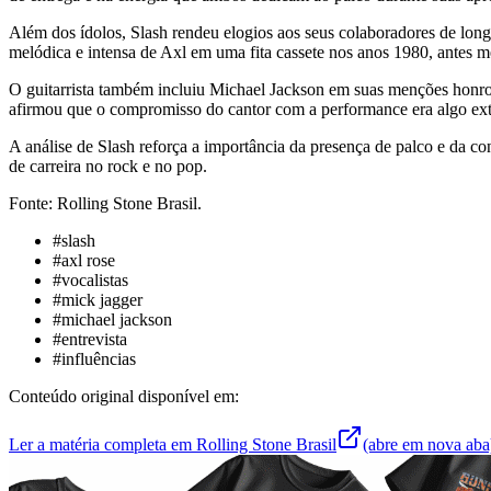
Além dos ídolos, Slash rendeu elogios aos seus colaboradores de long
melódica e intensa de Axl em uma fita cassete nos anos 1980, antes
O guitarrista também incluiu Michael Jackson em suas menções honro
afirmou que o compromisso do cantor com a performance era algo ext
A análise de Slash reforça a importância da presença de palco e da c
de carreira no rock e no pop.
Fonte: Rolling Stone Brasil.
#
slash
#
axl rose
#
vocalistas
#
mick jagger
#
michael jackson
#
entrevista
#
influências
Conteúdo original disponível em:
Ler a matéria completa em
Rolling Stone Brasil
(abre em nova aba